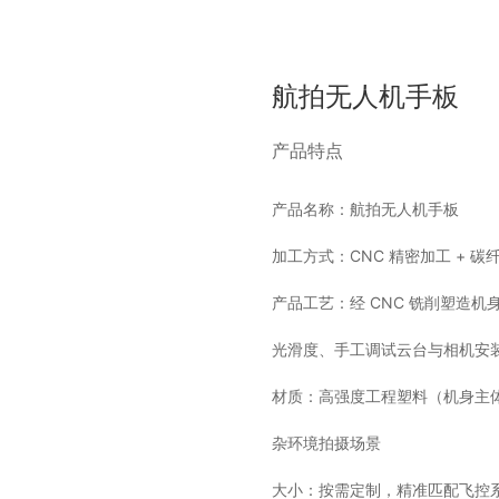
网站首页
关于拓维
产品服务
快速模具
服务支持
新闻资讯
联系我们
加入我们
航拍无人机手板
产品特点
产品名称：航拍无人机手板
加工方式：CNC 精密加工 +
产品工艺：经 CNC 铣削塑造
光滑度、手工调试云台与相机安
材质：高强度工程塑料（机身主
杂环境拍摄场景
大小：按需定制，精准匹配飞控系