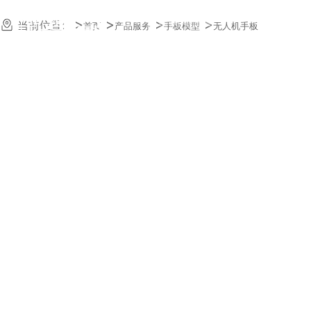
23年快速模具经验
当前位置:
首页
产品服务
手板模型
无人机手板
质量一样_交期减半