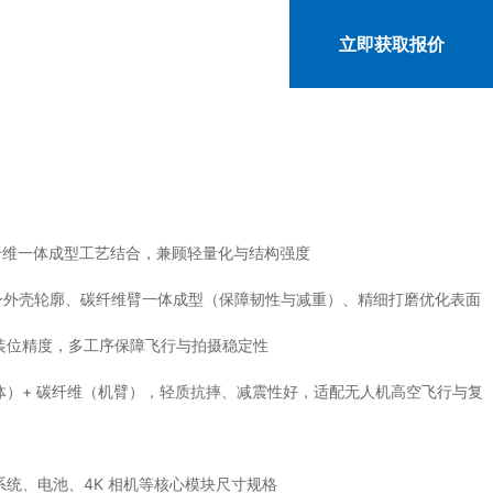
语言
立即获取报价
 碳纤维一体成型工艺结合，兼顾轻量化与结构强度
机身外壳轮廓、碳纤维臂一体成型（保障韧性与减重）、精细打磨优化表面
装位精度，多工序保障飞行与拍摄稳定性
体）+ 碳纤维（机臂），轻质抗摔、减震性好，适配无人机高空飞行与复
统、电池、4K 相机等核心模块尺寸规格