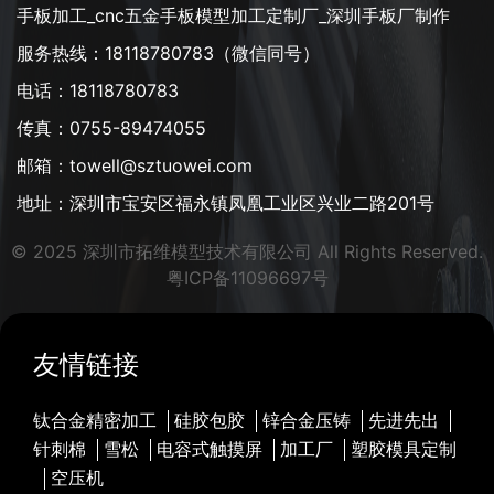
手板加工_cnc五金手板模型加工定制厂_深圳手板厂制作
服务热线：18118780783（微信同号）
电话：18118780783
传真：0755-89474055
邮箱：towell@sztuowei.com
地址：深圳市宝安区福永镇凤凰工业区兴业二路201号
© 2025 深圳市拓维模型技术有限公司 All Rights Reserved.
粤ICP备11096697号
友情链接
钛合金精密加工
硅胶包胶
锌合金压铸
先进先出
针刺棉
雪松
电容式触摸屏
加工厂
塑胶模具定制
空压机