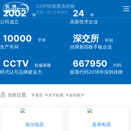
23年快速模具经验
2002
24
质量一样_交期减半
年
年
公司成立
高新技术企业
10000
深交所
平米
科创
生产车间
挂牌新四板手板企业
CCTV
667950
权威展播
代码
样式认可品牌硬实力
股票代码2016年深圳挂牌
当前位置:
首页
关于拓维
合作客户