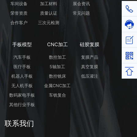
车间设备
加工材料
展会资讯
1811
荣誉资质
质量认证
常见问题
合作客户
三次元检测
在线
立即
手板模型
CNC加工
硅胶复膜
汽车手板
数控加工
复膜产品
医疗手板
5轴加工
真空复膜
返回
机器人手板
数控铣床
低压灌注
无人机手板
金属CNC加工
数码家电手板
车铣复合
其他行业手板
联系我们