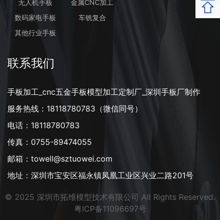
无人机手板
金属CNC加工
返回
数码家电手板
车铣复合
其他行业手板
联系我们
手板加工_cnc五金手板模型加工定制厂_深圳手板厂制作
服务热线：18118780783（微信同号）
电话：18118780783
传真：0755-89474055
邮箱：towell@sztuowei.com
地址：深圳市宝安区福永镇凤凰工业区兴业二路201号
© 2025 深圳市拓维模型技术有限公司 All Rights Reserved.
粤ICP备11096697号