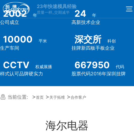
23年快速模具经验
2002
24
质量一样_交期减半
年
年
公司成立
高新技术企业
10000
深交所
平米
科创
生产车间
挂牌新四板手板企业
CCTV
667950
权威展播
代码
样式认可品牌硬实力
股票代码2016年深圳挂牌
当前位置:
首页
关于拓维
合作客户
海尔电器