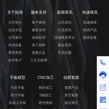
关于拓维
服务支持
新闻资讯
快速模具
公司简介
客户案例
公司资讯
快速模具
企业文化
服务支持
行业资讯
模具产品
公司展示
表面处理
快速模具常识
模具设备
车间设备
加工材料
展会资讯
荣誉资质
质量认证
常见问题
合作客户
三次元检测
1811
在线
手板模型
CNC加工
硅胶复膜
立即
汽车手板
数控加工
复膜产品
医疗手板
5轴加工
真空复膜
机器人手板
数控铣床
低压灌注