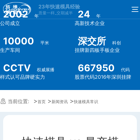
23年快速模具经验
2002
24
质量一样_交期减半
年
年
公司成立
高新技术企业
10000
深交所
平米
科创
生产车间
挂牌新四板手板企业
CCTV
667950
权威展播
代码
样式认可品牌硬实力
股票代码2016年深圳挂牌
当前位置:
首页
新闻资讯
快速模具常识