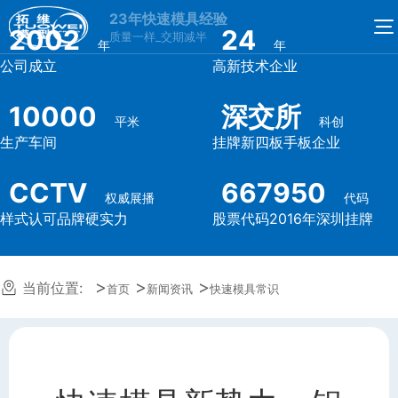
23年快速模具经验
2002
24
质量一样_交期减半
年
年
公司成立
高新技术企业
10000
深交所
平米
科创
生产车间
挂牌新四板手板企业
CCTV
667950
权威展播
代码
样式认可品牌硬实力
股票代码2016年深圳挂牌
当前位置:
首页
新闻资讯
快速模具常识