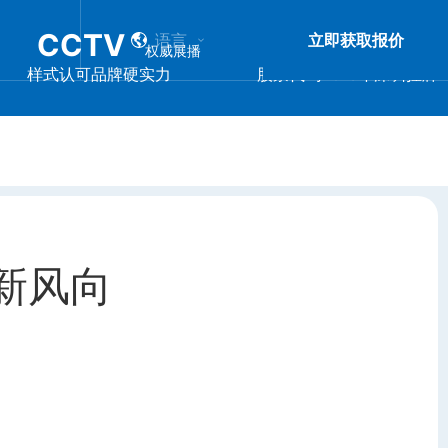
CCTV
667950
语言
立即获取报价
权威展播
代码
样式认可品牌硬实力
股票代码2016年深圳挂牌
新风向