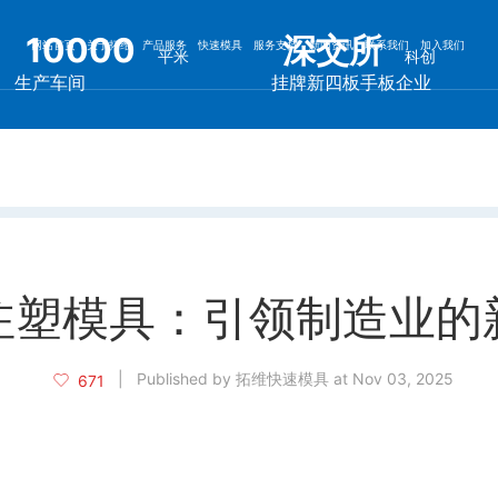
10000
深交所
网站首页
关于拓维
产品服务
快速模具
服务支持
新闻资讯
联系我们
加入我们
平米
科创
生产车间
挂牌新四板手板企业
注塑模具：引领制造业的
|
Published by 拓维快速模具 at Nov 03, 2025
671