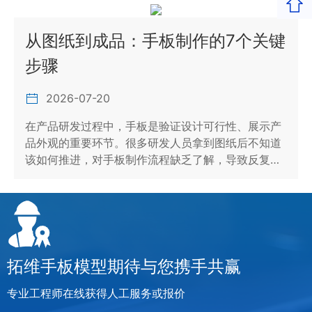
返回
从图纸到成品：手板制作的7个关键
步骤
2026-07-20
在产品研发过程中，手板是验证设计可行性、展示产
品外观的重要环节。很多研发人员拿到图纸后不知道
该如何推进，对手板制作流程缺乏了解，导致反复…
拓维手板模型期待与您携手共赢
专业工程师在线获得人工服务或报价