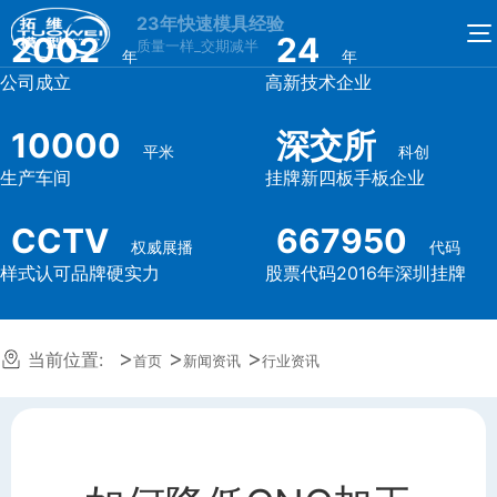
23年快速模具经验
2002
24
质量一样_交期减半
年
年
公司成立
高新技术企业
10000
深交所
平米
科创
生产车间
挂牌新四板手板企业
CCTV
667950
权威展播
代码
样式认可品牌硬实力
股票代码2016年深圳挂牌
当前位置:
首页
新闻资讯
行业资讯