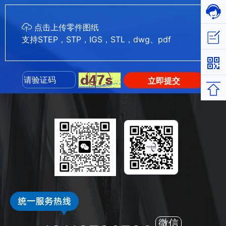
在线
点击上传零件图纸
立即
支持STEP，STP，IGS，STL，dwg、pdf
立即提交
返回
微信