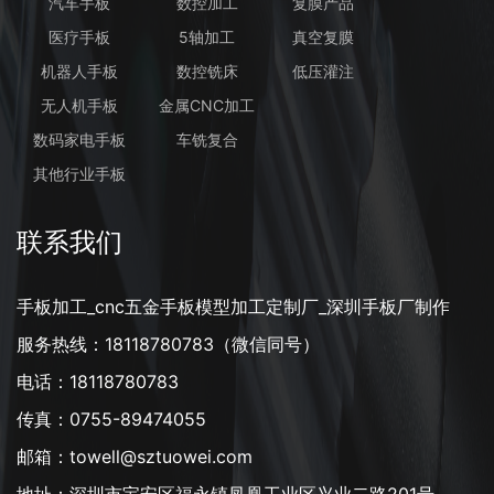
汽车手板
数控加工
复膜产品
医疗手板
5轴加工
真空复膜
机器人手板
数控铣床
低压灌注
无人机手板
金属CNC加工
数码家电手板
车铣复合
其他行业手板
联系我们
手板加工_cnc五金手板模型加工定制厂_深圳手板厂制作
服务热线：18118780783（微信同号）
电话：18118780783
传真：0755-89474055
邮箱：towell@sztuowei.com